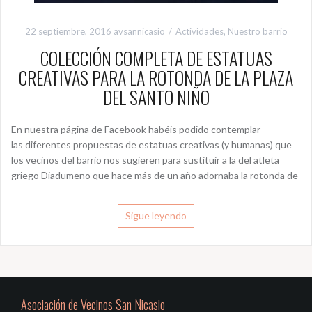
22 septiembre, 2016
avsannicasio
Actividades
,
Nuestro barrio
COLECCIÓN COMPLETA DE ESTATUAS
CREATIVAS PARA LA ROTONDA DE LA PLAZA
DEL SANTO NIÑO
En nuestra página de Facebook habéis podido contemplar
las diferentes propuestas de estatuas creativas (y humanas) que
los vecinos del barrio nos sugieren para sustituir a la del atleta
griego Diadumeno que hace más de un año adornaba la rotonda de
Sigue leyendo
Asociación de Vecinos San Nicasio